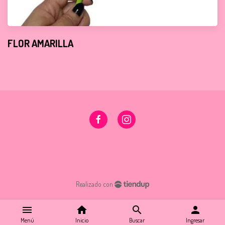
FLOR AMARILLA
Realizado con
menu
home
search
person
Menú
Inicio
Buscar
Ingresar