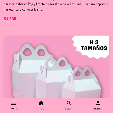
personalizable en Png y 1 motivo para el día de la Amistad , lista para imprimir,
Ingresar para conocer la info.
$4.500
menu
home
search
person
Menú
Inicio
Buscar
Ingresar