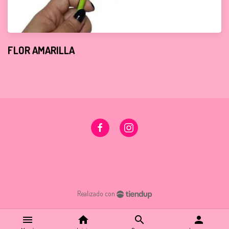
FLOR AMARILLA
Realizado con
menu
home
search
person