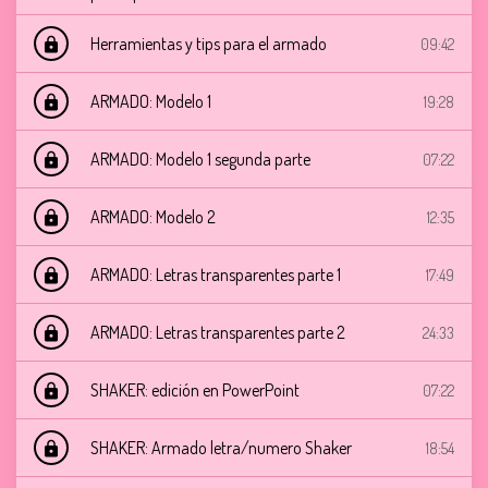
Herramientas y tips para el armado
09:42
lock
ARMADO: Modelo 1
19:28
lock
ARMADO: Modelo 1 segunda parte
07:22
lock
ARMADO: Modelo 2
12:35
lock
ARMADO: Letras transparentes parte 1
17:49
lock
ARMADO: Letras transparentes parte 2
24:33
lock
SHAKER: edición en PowerPoint
07:22
lock
SHAKER: Armado letra/numero Shaker
18:54
lock