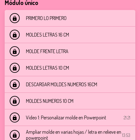
Módulo único
PRIMERO LO PRIMERO
lock
MOLDES LETRAS 16 CM
lock
MOLDE FRENTE LETRA
lock
MOLDES LETRAS 10 CM
lock
DESCARGAR MOLDES NUMEROS 16CM
lock
MOLDES NUMEROS 10 CM
lock
Vídeo 1: Personalizar molde en Powerpoint
21:21
lock
Ampliar molde en varias hojas / letra en relieve en
13:53
lock
powerpoint