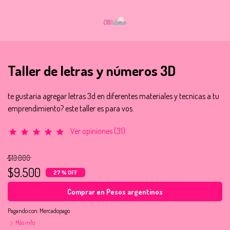
Taller de letras y números 3D
te gustaria agregar letras 3d en diferentes materiales y tecnicas a tu
emprendimiento? este taller es para vos.
Ver opiniones (31)
star
star
star
star
star
$13.000
$9.500
27 % OFF
Comprar en Pesos argentinos
Pagando con:
Mercadopago
Más info