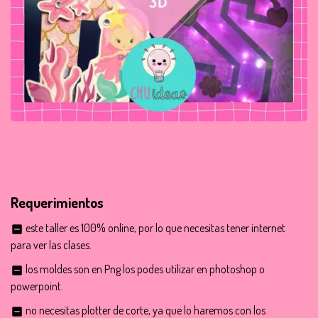
Taller de letras y números 3D
Requerimientos
este taller es 100% online, por lo que necesitas tener internet
indeterminate_check_box
para ver las clases.
los moldes son en Png los podes utilizar en photoshop o
indeterminate_check_box
powerpoint.
no necesitas plotter de corte, ya que lo haremos con los
indeterminate_check_box