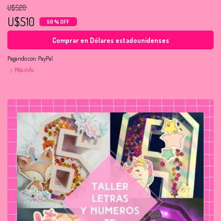
U$S20
U$S10
50 % OFF
Comprar en Dólares estadounidenses
Pagando con:
PayPal
Más info