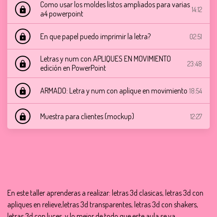
Como usar los moldes listos ampliados para varias
14:12
lock
a4 powerpoint
En que papel puedo imprimir la letra?
02:51
lock
Letras y num con APLIQUES EN MOVIMIENTO
23:48
lock
edición en PowerPoint
ARMADO: Letra y num con aplique en movimiento
18:54
lock
Muestra para clientes (mockup)
12:27
lock
En este taller aprenderas a realizar: letras 3d clasicas, letras 3d con
apliques en relieve,letras 3d transparentes, letras 3d con shakers,
letras 3d con luces. y lo mejor de todo que este aula se va