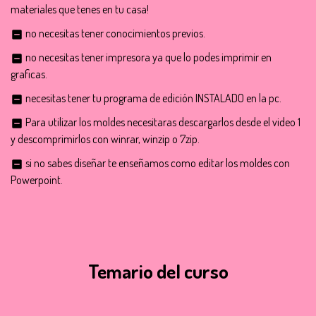
materiales que tenes en tu casa!
no necesitas tener conocimientos previos.
indeterminate_check_box
no necesitas tener impresora ya que lo podes imprimir en
indeterminate_check_box
graficas.
necesitas tener tu programa de edición INSTALADO en la pc.
indeterminate_check_box
Para utilizar los moldes necesitaras descargarlos desde el video 1
indeterminate_check_box
y descomprimirlos con winrar, winzip o 7zip.
si no sabes diseñar te enseñamos como editar los moldes con
indeterminate_check_box
Powerpoint.
Temario del curso