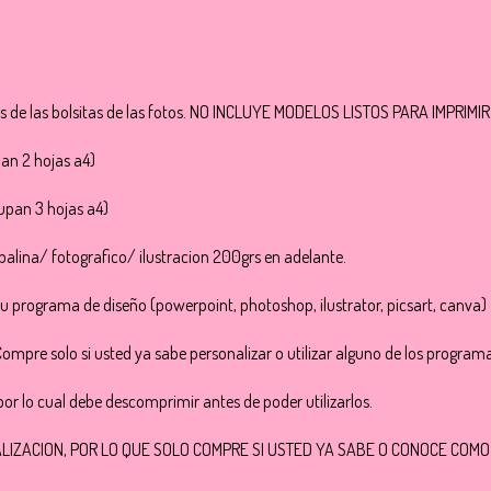
as de las bolsitas de las fotos. NO INCLUYE MODELOS LISTOS PARA IMPRIMIR
an 2 hojas a4)
upan 3 hojas a4)
Opalina/ fotografico/ ilustracion 200grs en adelante.
su programa de diseño (powerpoint, photoshop, ilustrator, picsart, canva)
Compre solo si usted ya sabe personalizar o utilizar alguno de los program
or lo cual debe descomprimir antes de poder utilizarlos.
ALIZACION, POR LO QUE SOLO COMPRE SI USTED YA SABE O CONOCE COMO