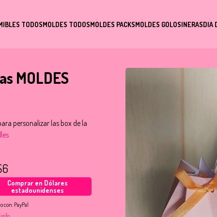
MIBLES TODOS
MOLDES TODOS
MOLDES PACKS
MOLDES GOLOSINERAS
DIA 
idas MOLDES
ara personalizar las box de la
les
S6
Comprar en Dólares
estadounidenses
o con:
PayPal
 info