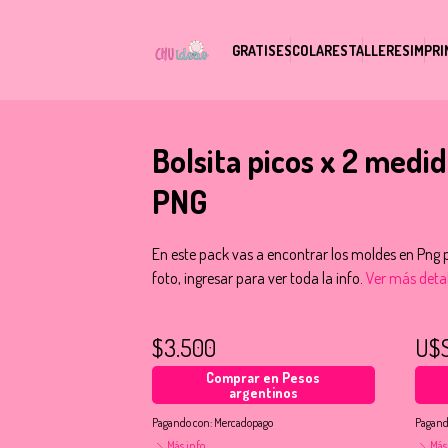
GRATIS
ESCOLARES
TALLERES
IMPRI
Bolsita picos x 2 med
PNG
En este pack vas a encontrar los moldes en Png p
foto, ingresar para ver toda la info.
Ver más detal
$3.500
U$
Comprar en Pesos
argentinos
Pagando con:
Mercadopago
Pagand
Más info
Más