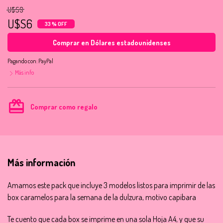
U$S9
U$S6
33 % OFF
Comprar en Dólares estadounidenses
Pagando con:
PayPal
Más info
card_giftcard
Comprar como regalo
Más información
Amamos este pack que incluye 3 modelos listos para imprimir de las
box caramelos para la semana de la dulzura, motivo capibara
Te cuento que cada box se imprime en una sola Hoja A4, y que su