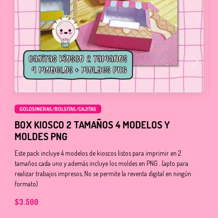
GOLOSINERAS/BOLSITAS/CAJITAS
B
BOX KIOSCO 2 TAMAÑOS 4 MODELOS Y
MOLDES PNG
En
im
Este pack incluye 4 modelos de kioscos listos para imprimir en 2
pr
tamaños cada uno y además incluye los moldes en PNG . (apto para
realizar trabajos impresos, No se permite la reventa digital en ningún
$
formato)
$3.500