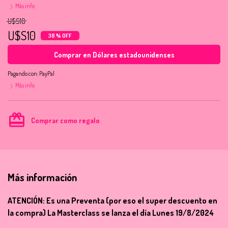
Más info
U$S16
U$S10
38 % OFF
Comprar en Dólares estadounidenses
Pagando con:
PayPal
Más info
card_giftcard
Comprar como regalo
Más información
ATENCIÓN: Es una Preventa (por eso el super descuento en
la compra) La Masterclass se lanza el día Lunes 19/8/2024