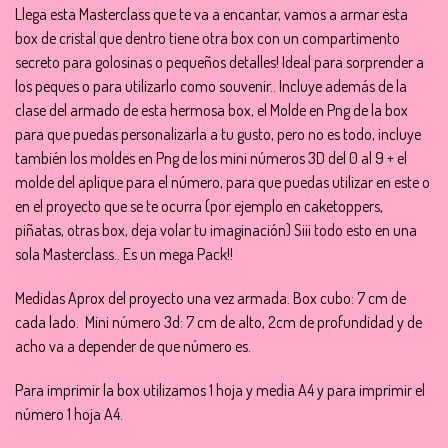
Llega esta Masterclass que te va a encantar, vamos a armar esta
box de cristal que dentro tiene otra box con un compartimento
secreto para golosinas o pequeños detalles! Ideal para sorprender a
los peques o para utilizarlo como souvenir.. Incluye además de la
clase del armado de esta hermosa box, el Molde en Png de la box
para que puedas personalizarla a tu gusto, pero no es todo, incluye
también los moldes en Png de los mini números 3D del 0 al 9 + el
molde del aplique para el número, para que puedas utilizar en este o
en el proyecto que se te ocurra (por ejemplo en caketoppers,
piñatas, otras box, deja volar tu imaginación) Siii todo esto en una
sola Masterclass.. Es un mega Pack!!
Medidas Aprox del proyecto una vez armada. Box cubo: 7 cm de
cada lado. Mini número 3d: 7 cm de alto, 2cm de profundidad y de
acho va a depender de que número es.
Para imprimir la box utilizamos 1 hoja y media A4 y para imprimir el
número 1 hoja A4.