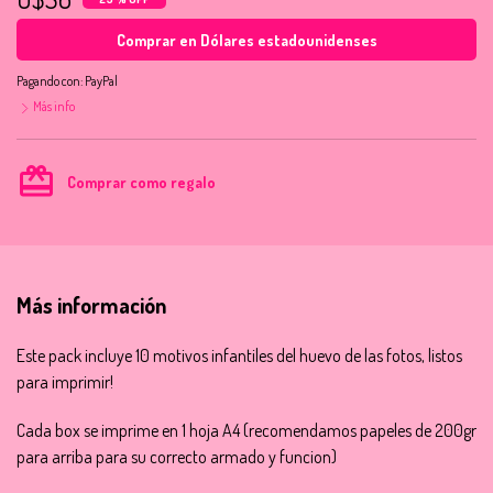
Comprar en Dólares estadounidenses
Pagando con:
PayPal
Más info
card_giftcard
Comprar como regalo
Más información
Este pack incluye 10 motivos infantiles del huevo de las fotos, listos
para imprimir!
Cada box se imprime en 1 hoja A4 (recomendamos papeles de 200gr
para arriba para su correcto armado y funcion)