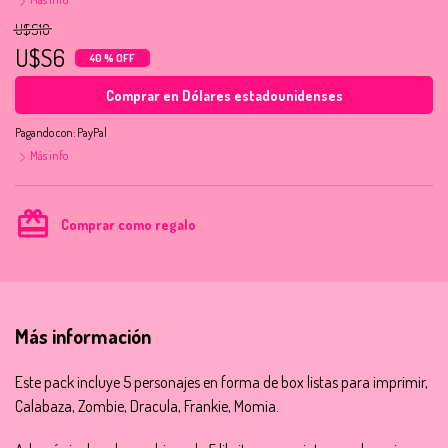
U$S10
U$S6
40 % OFF
Comprar en Dólares estadounidenses
Pagando con:
PayPal
Más info
card_giftcard
Comprar como regalo
Más información
Este pack incluye 5 personajes en forma de box listas para imprimir,
Calabaza, Zombie, Dracula, Frankie, Momia.