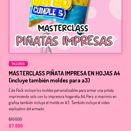
TALLERES
P
MASTERCLASS PIÑATA IMPRESA EN HOJAS A4
(incluye también moldes para a3)
Es
In
Este Pack incluye los moldes personalizables para armar una piñata
imprimiendo solo con tu impresora hogareña A4, Pero si imprimís en
$
grafica también incluye el molde en A3.. También incluye el video
explicativo del armado.
$10.000
$7.900