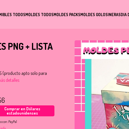
MIBLES TODOS
MOLDES TODOS
MOLDES PACKS
MOLDES GOLOSINERAS
DIA 
 PNG + LISTA
(producto apto solo para
ás detalles
S6
Comprar en Dólares
estadounidenses
o con:
PayPal
 info