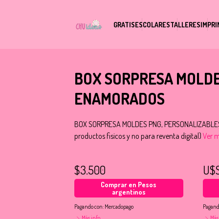
GRATIS
ESCOLARES
TALLERES
IMPRI
BOX SORPRESA MOLDES
ENAMORADOS
BOX SORPRESA MOLDES PNG, PERSONALIZABLES 
productos fisicos y no para reventa digital)
Ver m
$3.500
U$
Comprar en Pesos
argentinos
Pagando con:
Mercadopago
Pagand
Más info
Más