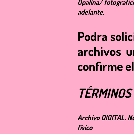
Opalina/ fotografic
adelante.
Podra solic
archivos u
confirme el
TÉRMINOS 
Archivo
DIGITAL
. N
físico