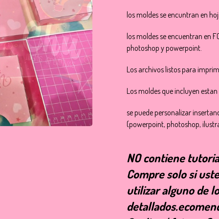
los moldes se encuntran en ho
los moldes se encuentran en 
photoshop y powerpoint.
Los archivos listos para imprim
Los moldes que incluyen estan
se puede personalizar inserta
(powerpoint, photoshop, ilustra
NO contiene tutoria
Compre solo si uste
utilizar alguno de 
detallados.ecomend