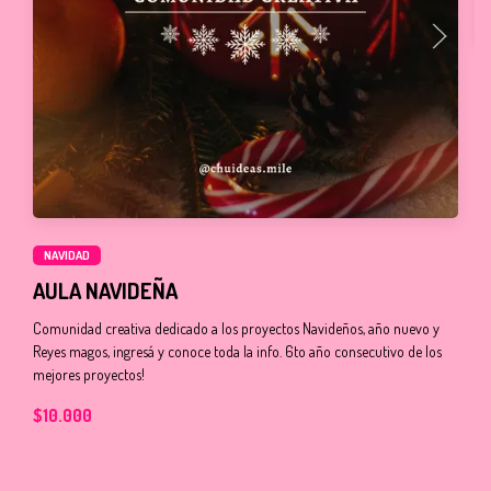
C
C
Pl
Mi
$
NAVIDAD
AULA NAVIDEÑA
Comunidad creativa dedicado a los proyectos Navideños, año nuevo y
Reyes magos, ingresá y conoce toda la info. 6to año consecutivo de los
mejores proyectos!
$10.000