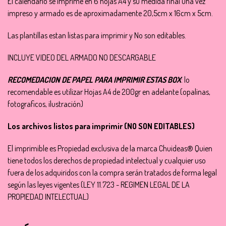
El calendario se imprime en 6 hojas A4 y su medida final una vez
impreso y armado es de aproximadamente 20,5cm x 16cm x 5cm.
Las plantillas estan listas para imprimir y No son editables.
INCLUYE VIDEO DEL ARMADO NO DESCARGABLE
RECOMEDACION DE PAPEL PARA IMPRIMIR ESTAS BOX
: lo
recomendable es utilizar Hojas A4 de 200gr en adelante (opalinas,
fotograficos, ilustración)
Los archivos listos para imprimir (NO SON EDITABLES)
El imprimible es Propiedad exclusiva de la marca Chuideas® Quien
tiene todos los derechos de propiedad intelectual y cualquier uso
fuera de los adquiridos con la compra serán tratados de forma legal
según las leyes vigentes (LEY 11.723 - REGIMEN LEGAL DE LA
PROPIEDAD INTELECTUAL)