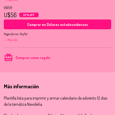
U$S9
U$S6
33 % OFF
Comprar en Dólares estadounidenses
Pagando con:
PayPal
Más info
card_giftcard
Comprar como regalo
Más información
Plantilla lista para imprimir y armar calendario de adviento 12 dias
de la temática Navideña.