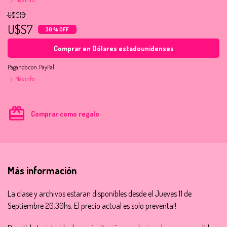
U$S10
U$S7
30 % OFF
Comprar en Dólares estadounidenses
Pagando con:
PayPal
Más info
card_giftcard
Comprar como regalo
Más información
La clase y archivos estaran disponibles desde el Jueves 11 de
Septiembre 20.30hs. El precio actual es solo preventa!!