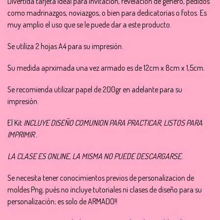
Divertida tarjeta ideal para invitación, revelacion de genero, pedidos
como madrinazgos, noviazgos, o bien para dedicatorias o fotos. Es
muy amplio el uso que se le puede dar a este producto.
Se utiliza 2 hojas A4 para su impresión.
Su medida aprximada una vez armado es de 12cm x 8cm x 1,5cm.
Se recomienda utilizar papel de 200gr en adelante para su
impresión.
El Kit
INCLUYE DISEÑO COMUNION PARA PRACTICAR, LISTOS PARA
IMPRIMIR .
LA CLASE ES ONLINE, LA MISMA NO PUEDE DESCARGARSE.
Se necesita tener conocimientos previos de personalizacion de
moldes Png, pués no incluye tutoriales ni clases de diseño para su
personalización; es solo de ARMADO!!