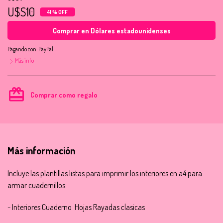
U$S10
41 % OFF
Comprar en Dólares estadounidenses
Pagando con:
PayPal
Más info
card_giftcard
Comprar como regalo
Más información
Incluye las plantillas listas para imprimir los interiores en a4 para
armar cuadernillos:
- Interiores Cuaderno Hojas Rayadas clasicas