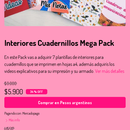
Interiores Cuadernillos Mega Pack
En este Pack vas a adquirir 7 plantillas de interiores para
cuadernillos que se imprimen en hojas a4, además adquirís los
videos explicativos para su impresión y su armado.
Ver más detalles
$9.000
$5.900
34 % OFF
Comprar en Pesos argentinos
Pagando con:
Mercadopago
Más info
U$S17