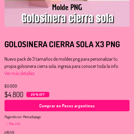
GOLOSINERA CIERRA SOLA X3 PNG
Nuevo pack de 3 tamaños de moldes png para personalizar tu
propia golosinera cierra sola, ingresa para conocer toda la info.
Ver más detalles
$6.000
$4.800
20 % OFF
Comprar en Pesos argentinos
Pagando con:
Mercadopago
Más info
U$S9