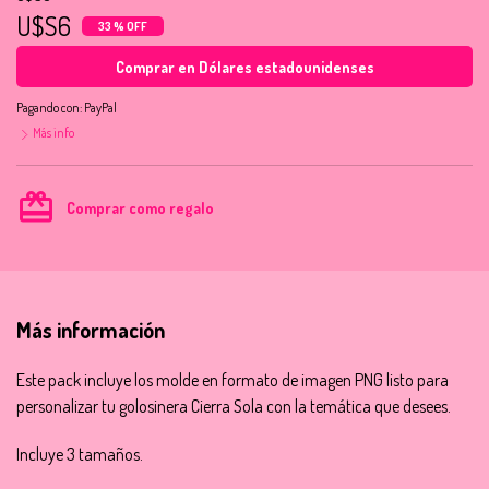
U$S6
33 % OFF
Comprar en Dólares estadounidenses
Pagando con:
PayPal
Más info
card_giftcard
Comprar como regalo
Más información
Este pack incluye los molde en formato de imagen PNG listo para
personalizar tu golosinera Cierra Sola con la temática que desees.
Incluye 3 tamaños.