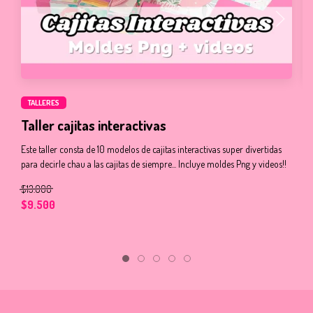
TALLERES
Taller cajitas interactivas
N
Este taller consta de 10 modelos de cajitas interactivas super divertidas
En
para decirle chau a las cajitas de siempre... Incluye moldes Png y videos!!
ve
MO
$13.000
$9.500
$