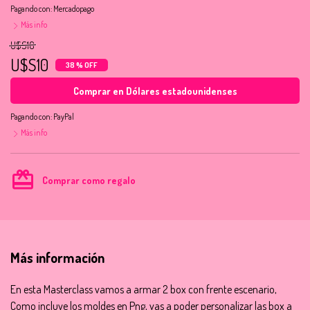
Pagando con:
Mercadopago
Más info
U$S16
U$S10
38 % OFF
Comprar en Dólares estadounidenses
Pagando con:
PayPal
Más info
card_giftcard
Comprar como regalo
Más información
En esta Masterclass vamos a armar 2 box con frente escenario,
Como incluye los moldes en Png, vas a poder personalizar las box a