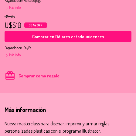
Pagando con:
Mercadopago
Más info
U$S15
U$S10
33 % OFF
Comprar en Dólares estadounidenses
Pagando con:
PayPal
Más info
card_giftcard
Comprar como regalo
Más información
Nueva masterclass para diseñar, imprimir y armar reglas
personalizadas plasticas con el programa Illustrator.