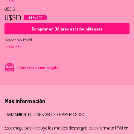
Más info
U$S16
U$S10
38 % OFF
Comprar en Dólares estadounidenses
Pagando con:
PayPal
Más info
card_giftcard
Comprar como regalo
Más información
LANZAMIENTO LUNES 26 DE FEBRERO 2024
Este mega pack Incluye los moldes descargables en formato PNG en