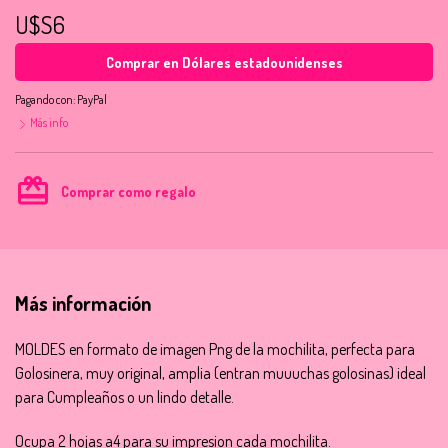
U$S6
Comprar en Dólares estadounidenses
Pagando con:
PayPal
Más info
card_giftcard
Comprar como regalo
Más información
MOLDES en formato de imagen Png de la mochilita, perfecta para
Golosinera, muy original, amplia (entran muuuchas golosinas) ideal
para Cumpleaños o un lindo detalle.
Ocupa 2 hojas a4 para su impresion cada mochilita.