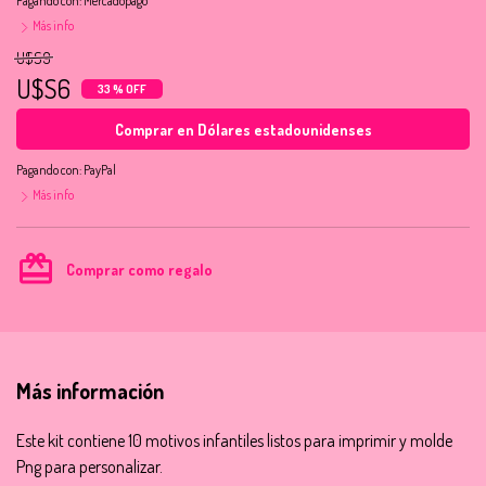
Pagando con:
Mercadopago
Más info
U$S9
U$S6
33 % OFF
Comprar en Dólares estadounidenses
Pagando con:
PayPal
Más info
card_giftcard
Comprar como regalo
Más información
Este kit contiene 10 motivos infantiles listos para imprimir y molde
Png para personalizar.