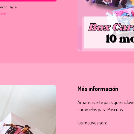
o con:
PayPal
 info
Más información
Amamos este pack que incluye 
caramelos para Pascuas.
los motivos son: