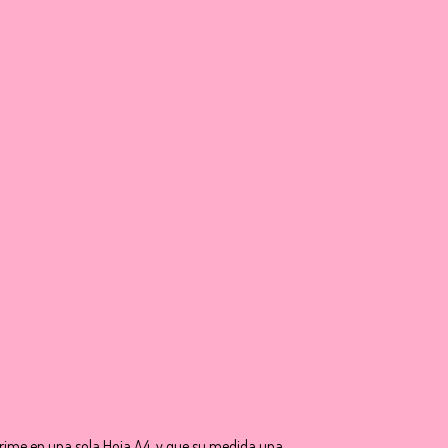
rime en una sola Hoja A4, y que su medida una