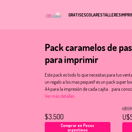
GRATIS
ESCOLARES
TALLERES
IMPRI
Pack caramelos de pasc
para imprimir
Este pack es todo lo que necesitas para tus vent
un regalo a los mas peques!! es un pack super low 
A4 para la impresión de cada cajita .. para cono
Ver más detalles
U$S9
$3.500
U$
Comprar en Pesos
argentinos