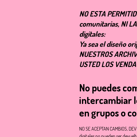
NO ESTA PERMITIDO 
comunitarias, NI L
digitales:
Ya sea el diseño or
NUESTROS ARCHIV
USTED LOS VENDA 
No puedes comp
intercambiar l
en grupos o c
NO SE ACEPTAN CAMBIOS, DEVO
digitales no pueden ser devuel