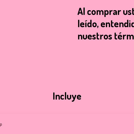
Al comprar us
leído, entendi
nuestros térm
Incluye
ip