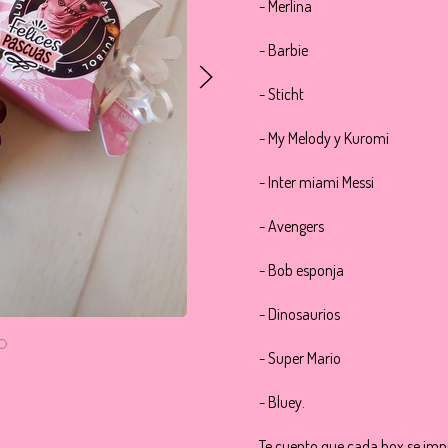
- Merlina
- Barbie
- Sticht
- My Melody y Kuromi
- Inter miami Messi
- Avengers
- Bob esponja
- Dinosaurios
- Super Mario
- Bluey.
Te cuento que cada box se imp