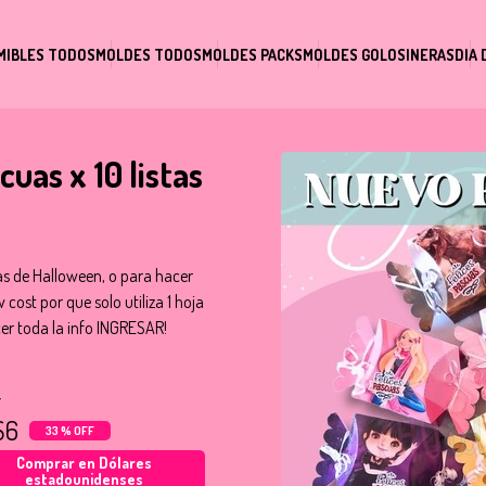
MIBLES TODOS
MOLDES TODOS
MOLDES PACKS
MOLDES GOLOSINERAS
DIA 
uas x 10 listas
as de Halloween, o para hacer
cost por que solo utiliza 1 hoja
cer toda la info INGRESAR!
S6
33 % OFF
Comprar en Dólares
estadounidenses