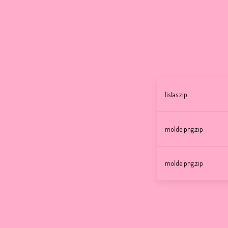
listas.zip
molde png.zip
molde png.zip