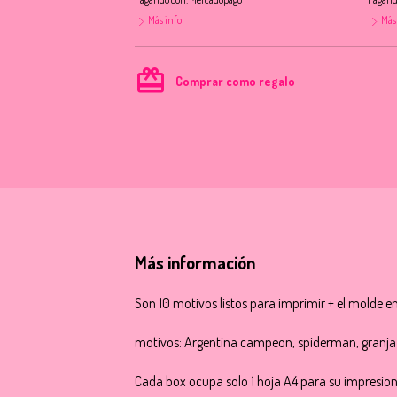
Más info
Más
card_giftcard
Comprar como regalo
Más información
Son 10 motivos listos para imprimir + el molde e
motivos: Argentina campeon, spiderman, granja d
Cada box ocupa solo 1 hoja A4 para su impresion