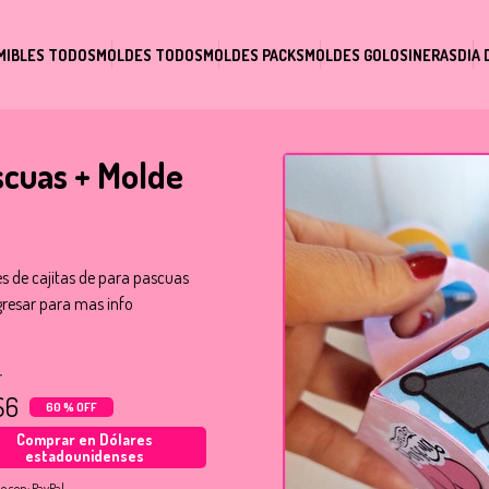
MIBLES TODOS
MOLDES TODOS
MOLDES PACKS
MOLDES GOLOSINERAS
DIA 
ascuas + Molde
es de cajitas de para pascuas
ngresar para mas info
S6
60 % OFF
Comprar en Dólares
estadounidenses
o con:
PayPal