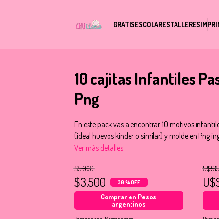
GRATIS
ESCOLARES
TALLERES
IMPRI
10 cajitas Infantiles P
Png
En este pack vas a encontrar 10 motivos infantil
(ideal huevos kinder o similar) y molde en Png i
Ver más detalles
$5.000
U$S15
$3.500
U$
30 % OFF
Comprar en Pesos
argentinos
Pagando con:
Mercadopago
Pagand