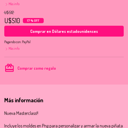
Más info
U$S12
U$S10
17 % OFF
Comprar en Dólares estadounidenses
Pagando con:
PayPal
Más info
card_giftcard
Comprar como regalo
Más información
Nueva Masterclass!!
Incluye los moldes en Png para personalizar y armar la nueva piñata