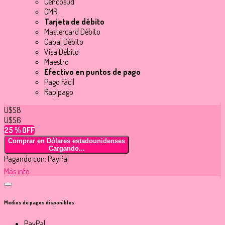
Cencosud
CMR
Tarjeta de débito
Mastercard Débito
Cabal Débito
Visa Débito
Maestro
Efectivo en puntos de pago
Pago Fácil
Rapipago
U$S8
U$S6
25 % OFF
Comprar en Dólares estadounidenses
Cargando...
Pagando con:
PayPal
Más info
Medios de pagos disponibles
PayPal