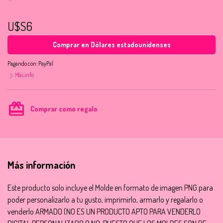
U$S6
Comprar en Dólares estadounidenses
Pagando con:
PayPal
Más info
card_giftcard
Comprar como regalo
Más información
Este producto solo incluye el Molde en formato de imagen PNG para
poder personalizarlo a tu gusto, imprimirlo, armarlo y regalarlo o
venderlo ARMADO (NO ES UN PRODUCTO APTO PARA VENDERLO