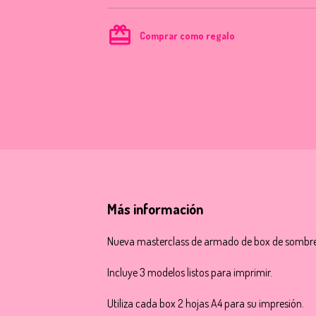
card_giftcard
Comprar como regalo
Más información
Nueva masterclass de armado de box de sombrero
Incluye 3 modelos listos para imprimir.
Utiliza cada box 2 hojas A4 para su impresión.