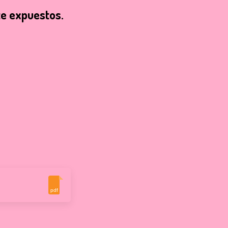
te expuestos.
pdf