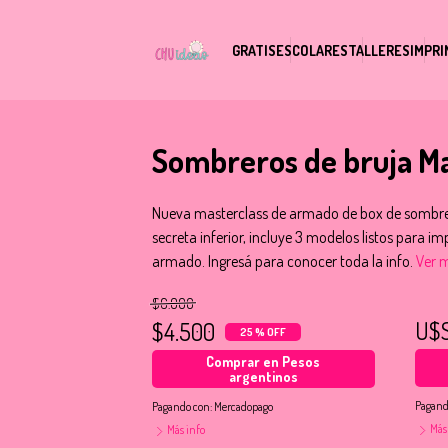
GRATIS
ESCOLARES
TALLERES
IMPRI
Sombreros de bruja Ma
Nueva masterclass de armado de box de sombre
secreta inferior, incluye 3 modelos listos para i
armado. Ingresá para conocer toda la info.
Ver m
$6.000
U$
$4.500
25 % OFF
Comprar en Pesos
argentinos
Pagand
Pagando con:
Mercadopago
Más
Más info