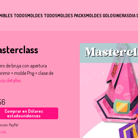
MIBLES TODOS
MOLDES TODOS
MOLDES PACKS
MOLDES GOLOSINERAS
DIA 
sterclass
ro de bruja con apertura
mprimir + molde Png + clase de
ás detalles
S6
Comprar en Dólares
estadounidenses
o con:
PayPal
 info