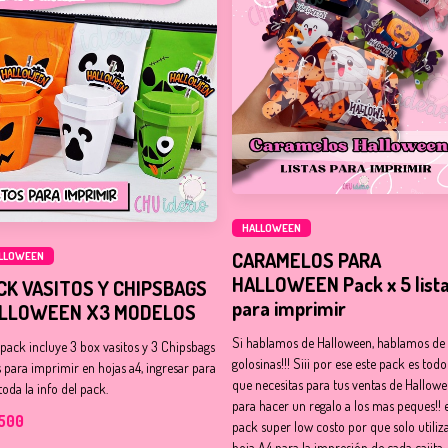
HALLOWEEN
CARAMELOS PARA
LLOWEEN
HALLOWEEN Pack x 5 list
CK VASITOS Y CHIPSBAGS
para imprimir
LLOWEEN X3 MODELOS
Si hablamos de Halloween, hablamos de
 pack incluye 3 box vasitos y 3 Chipsbags
golosinas!!! Siii por ese este pack es todo
as para imprimir en hojas a4, ingresar para
que necesitas para tus ventas de Hallowe
toda la info del pack.
para hacer un regalo a los mas peques!! 
500
pack super low costo por que solo utiliza
hoja A4 para la impresión de cada cajita .