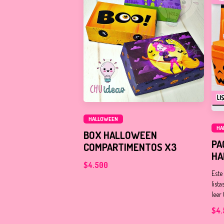
HALLOWEEN
HA
BOX HALLOWEEN
PA
COMPARTIMENTOS X3
HA
$4.500
Este
list
leer 
$4.