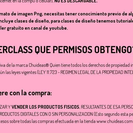
nternet en la compu o celular),
NO ES DESCARGABLE.
rmato de imagen Png, necesitas tener conocimiento previo de alg
incluye clases de diseño, para clases de diseño tenemos tutoria
er gratuito en canal de youtube.
TERCLASS QUE PERMISOS OBTENGO
va de la marca Chuideas® Quien tiene todos los derechos de propiedad int
gún las leyes vigentes (LEY 11.723 - REGIMEN LEGAL DE LA PROPIEDAD INT
ere con la compra:
IZAR Y
VENDER LOS PRODUCTOS FISICOS
, RESULTANTES DE ESA PERS
TOS DIGITALES CON O SIN PERSONALIZACION (Esto segundo esta penado p
cesos sobre todas las compras efectuada en la tienda www.chuideas.com q