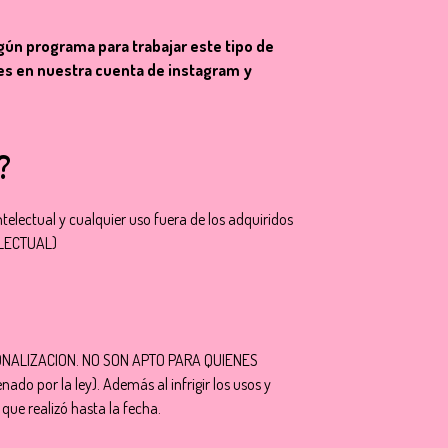
ún programa para trabajar este tipo de
les en nuestra cuenta de instagram y
?
electual y cualquier uso fuera de los adquiridos
ELECTUAL)
ONALIZACION. NO SON APTO PARA QUIENES
or la ley). Además al infrigir los usos y
ue realizó hasta la fecha.