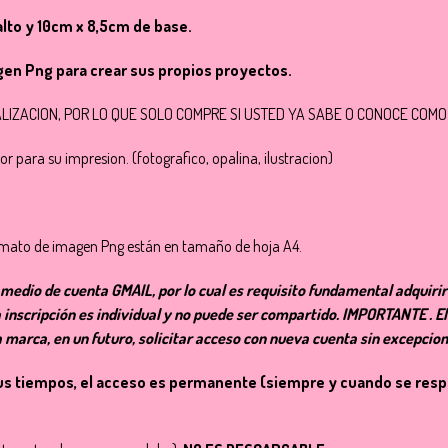
lto y 10cm x 8,5cm de base.
en Png para crear sus propios proyectos.
ALIZACION, POR LO QUE SOLO COMPRE SI USTED YA SABE O CONOCE COMO
r para su impresion. (fotografico, opalina, ilustracion)
formato de imagen Png están en tamaño de hoja A4.
medio de cuenta GMAIL, por lo cual es requisito fundamental adquirirl
a inscripción es individual y no puede ser compartido. IMPORTANTE . E
 la marca, en un futuro, solicitar acceso con nueva cuenta sin excepcio
en tus tiempos, el acceso es permanente (siempre y cuando se res