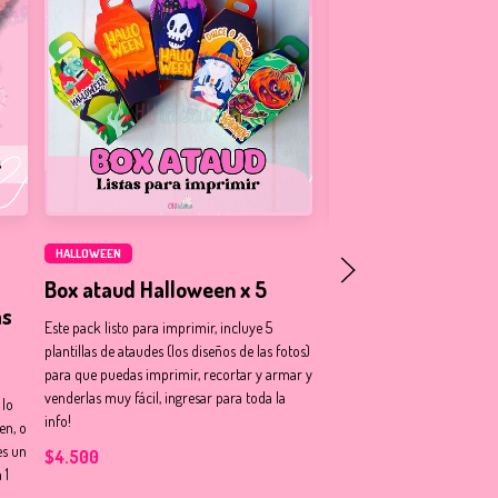
HALLOWEEN
HALLOWEEN
Box ataud Halloween x 5
Cono cerrado cierr
as
Halloween x10
Este pack listo para imprimir, incluye 5
plantillas de ataudes (los diseños de las fotos)
Nuevo Pack de 10 motivos inf
para que puedas imprimir, recortar y armar y
box muy fácil de armar y ec
venderlas muy fácil, ingresar para toda la
solo usa 1 hoja A4. Ingresar 
 lo
info!
info.
en, o
es un
$4.500
$4.800
 1
.