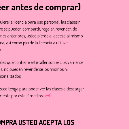
eer antes de comprar)
uiere la licencia para uso personal, las clases ni
uye se pueden compartir, regalar, revender, de
ones anteriores, usted pierde al acceso al mismo
a, asi como pierde la licencia a utilizar
a.
tales que contiene este taller son exclusivamente
os, no pueden revenderse los mismos ni
rsonalizados.
ted tenga para poder ver las clases o descargar
mente por esto 2 medios
perfil
k
OMPRA USTED ACEPTA LOS