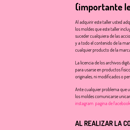
(importante l
Al adquirir este taller usted adq
los moldes que este taller incl
suceder cualquiera de las acci
y a todo el contenido de la marc
cualquier producto de la marc
La licencia de los archivos digi
para usarse en productos fisic
originales, ni modificados o pe
Ante cualquier problema que us
los moldes comunicarse unica
instagram
pagina de faceboo
AL REALIZAR LA C