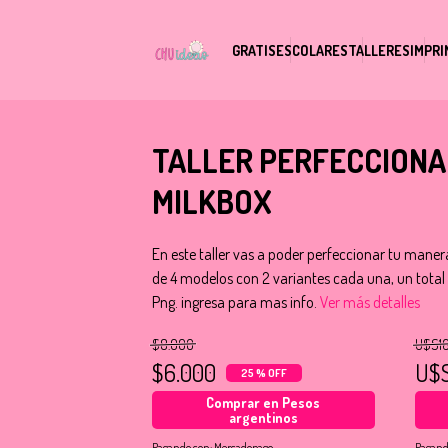
GRATIS
ESCOLARES
TALLERES
IMPRI
TALLER PERFECCIONA
MILKBOX
En este taller vas a poder perfeccionar tu maner
de 4 modelos con 2 variantes cada una, un tota
Png. ingresa para mas info.
Ver más detalles
$8.000
U$S1
$6.000
U$S
25 % OFF
Comprar en Pesos
argentinos
Pagando con:
Mercadopago
Pagand