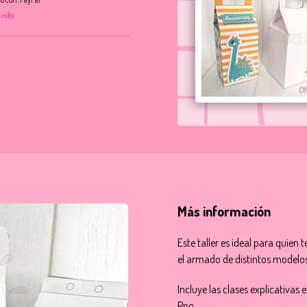
 info
Más información
Este taller es ideal para quie
el armado de distintos modelo
Incluye las clases explicativas
Png.