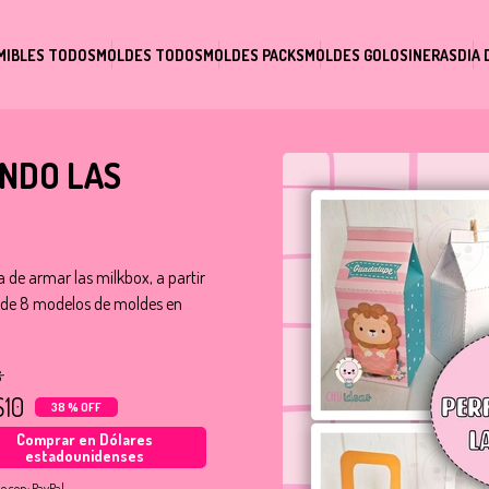
MIBLES TODOS
MOLDES TODOS
MOLDES PACKS
MOLDES GOLOSINERAS
DIA 
NDO LAS
a de armar las milkbox, a partir
l de 8 modelos de moldes en
6
10
38 % OFF
Comprar en Dólares
estadounidenses
o con:
PayPal