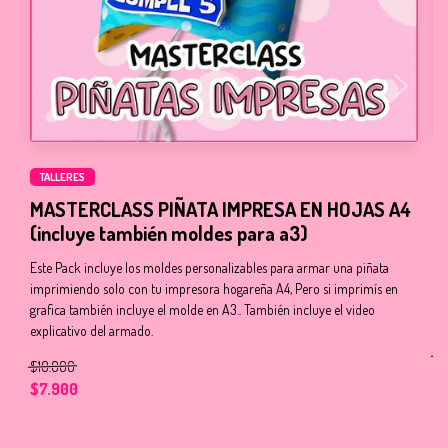
TALLERES
P
MASTERCLASS PIÑATA IMPRESA EN HOJAS A4
(incluye también moldes para a3)
Nu
un
Este Pack incluye los moldes personalizables para armar una piñata
mo
imprimiendo solo con tu impresora hogareña A4, Pero si imprimís en
re
grafica también incluye el molde en A3.. También incluye el video
inf
explicativo del armado.
$1
$10.000
$
$7.900