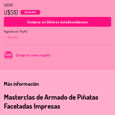
U$S16
U$S10
38 % OFF
Comprar en Dólares estadounidenses
Pagando con:
PayPal
Más info
card_giftcard
Comprar como regalo
Más información
Masterclas de Armado de Piñatas
Facetadas Impresas