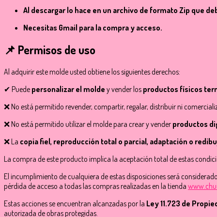
Al descargar lo hace en un archivo de formato Zip que de
Necesitas Gmail para la compra y acceso.
📌 Permisos de uso
Al adquirir este molde usted obtiene los siguientes derechos:
✔ Puede
personalizar el molde
y vender los
productos físicos te
❌ No está permitido revender, compartir, regalar, distribuir ni comerciali
❌ No está permitido utilizar el molde para crear y vender
productos di
❌ La
copia fiel, reproducción total o parcial, adaptación o redib
La compra de este producto implica la aceptación total de estas condic
El incumplimiento de cualquiera de estas disposiciones será considerado
pérdida de acceso a todas las compras realizadas en la tienda
www.chu
Estas acciones se encuentran alcanzadas por la
Ley 11.723 de Propie
autorizada de obras protegidas.