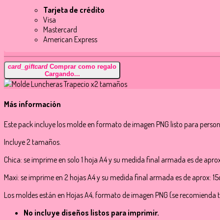
Tarjeta de crédito
Visa
Mastercard
American Express
card_giftcard
Comprar como regalo
Cargando...
Más información
Este pack incluye los molde en formato de imagen PNG listo para person
Incluye 2 tamaños.
Chica: se imprime en solo 1 hoja A4 y su medida final armada es de apr
Maxi: se imprime en 2 hojas A4 y su medida final armada es de aprox: 
Los moldes están en Hojas A4, formato de imagen PNG (se recomienda ten
No incluye diseños listos para imprimir.