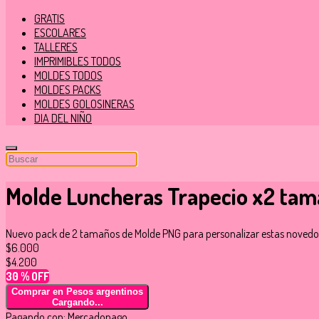
GRATIS
ESCOLARES
TALLERES
IMPRIMIBLES TODOS
MOLDES TODOS
MOLDES PACKS
MOLDES GOLOSINERAS
DIA DEL NIÑO
Molde Luncheras Trapecio x2 ta
Nuevo pack de 2 tamaños de Molde PNG para personalizar estas novedos
$6.000
$4.200
30 % OFF
Comprar en Pesos argentinos
Cargando...
Pagando con:
Mercadopago