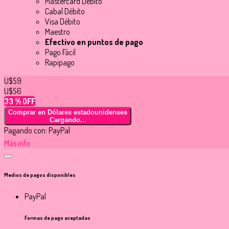
Mastercard Débito
Cabal Débito
Visa Débito
Maestro
Efectivo en puntos de pago
Pago Fácil
Rapipago
U$S9
U$S6
33 % OFF
Comprar en Dólares estadounidenses
Cargando...
Pagando con:
PayPal
Más info
Medios de pagos disponibles
PayPal
Formas de pago aceptadas