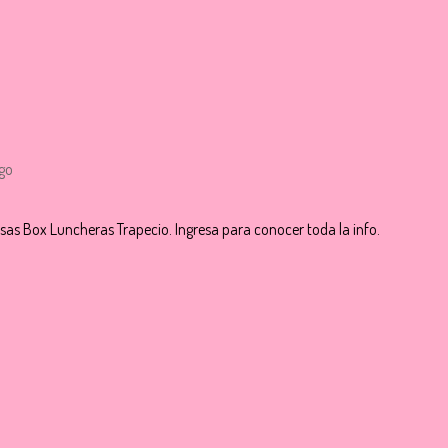
ago
s Box Luncheras Trapecio. Ingresa para conocer toda la info.