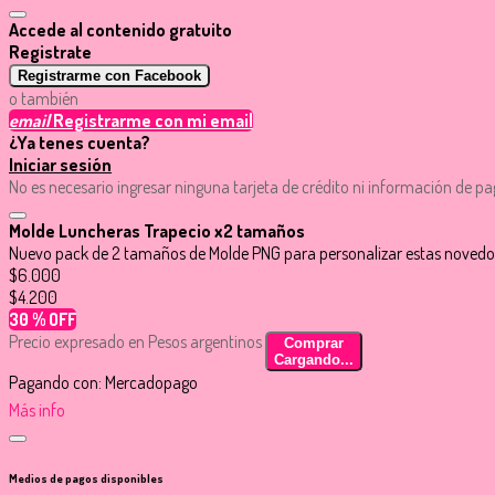
Accede al contenido gratuito
Registrate
Registrarme con Facebook
o también
email
Registrarme con mi email
¿Ya tenes cuenta?
Iniciar sesión
No es necesario ingresar ninguna tarjeta de crédito ni información de p
Molde Luncheras Trapecio x2 tamaños
Nuevo pack de 2 tamaños de Molde PNG para personalizar estas novedosa
$6.000
$4.200
30 % OFF
Precio expresado en Pesos argentinos
Comprar
Cargando...
Pagando con:
Mercadopago
Más info
Medios de pagos disponibles